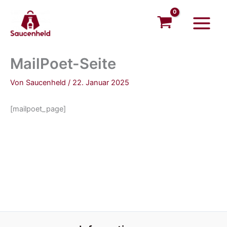
Zum
Main
Inhalt
Menu
springen
MailPoet-Seite
Von
Saucenheld
/
22. Januar 2025
[mailpoet_page]