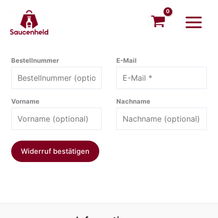
Zum
Main
Inhalt
Menu
springen
E
Bestellnummer
E-Mail
-
M
a
Vorname
Nachname
i
l
(
w
Widerruf bestätigen
i
e
d
e
r