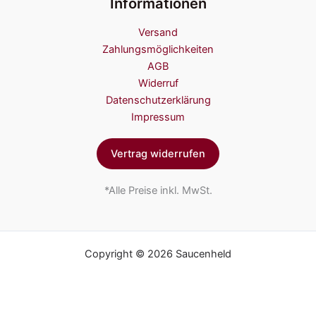
Informationen
h
o
Versand
l
Zahlungsmöglichkeiten
e
AGB
n
Widerruf
)
Datenschutzerklärung
Impressum
Vertrag widerrufen
*Alle Preise inkl. MwSt.
Copyright © 2026 Saucenheld