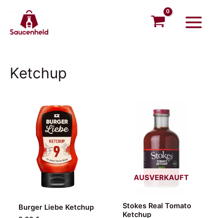
Zum
Main
Inhalt
Menu
springen
Ketchup
AUSVERKAUFT
Stokes Real Tomato
Burger Liebe Ketchup
Ketchup