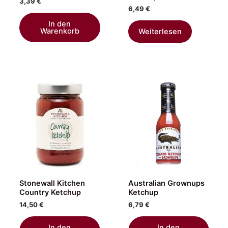
3,39
€
6,49
€
In den
Warenkorb
Weiterlesen
Stonewall Kitchen
Australian Grownups
Country Ketchup
Ketchup
14,50
€
6,79
€
In den
In den