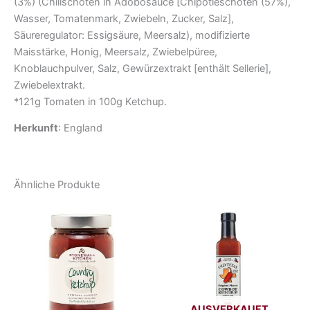
(3%) (Chilischoten in Adobosauce [Chipotleschoten (57%),
Wasser, Tomatenmark, Zwiebeln, Zucker, Salz],
Säureregulator: Essigsäure, Meersalz), modifizierte
Maisstärke, Honig, Meersalz, Zwiebelpüree,
Knoblauchpulver, Salz, Gewürzextrakt [enthält Sellerie],
Zwiebelextrakt.
*121g Tomaten in 100g Ketchup.
Herkunft
: England
Ähnliche Produkte
AUSVERKAUFT