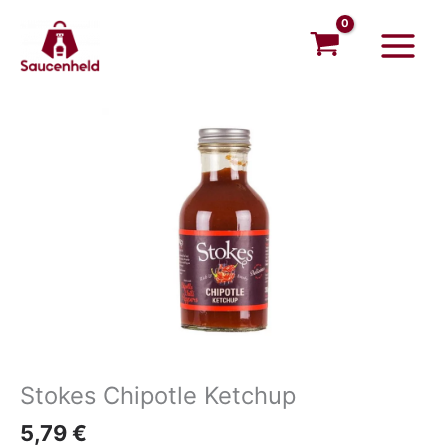
Zum
Main
Inhalt
Menu
springen
Stokes Chipotle Ketchup
5,79
€