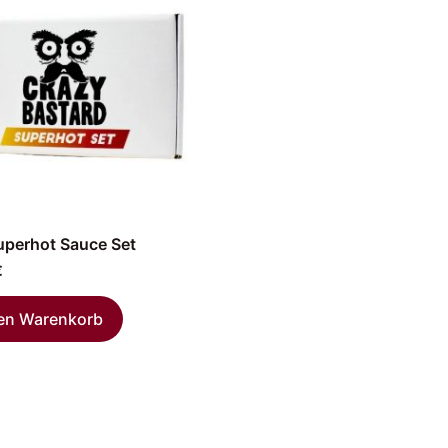
perhot Sauce Set
€
den Warenkorb