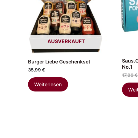
AUSVERKAUFT
Saus.G
Burger Liebe Geschenkset
No.1
35,99
€
17,99
€
Weiterlesen
Wei