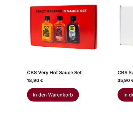
CBS Very Hot Sauce Set
CBS Su
18,90
€
35,90
In den Warenkorb
In 