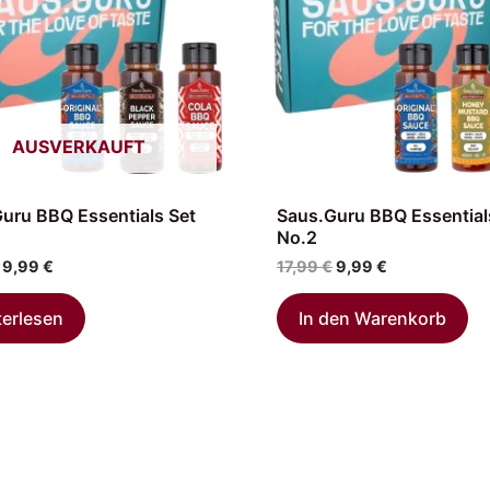
AUSVERKAUFT
uru BBQ Essentials Set
Saus.Guru BBQ Essential
No.2
9,99
€
17,99
€
9,99
€
terlesen
In den Warenkorb