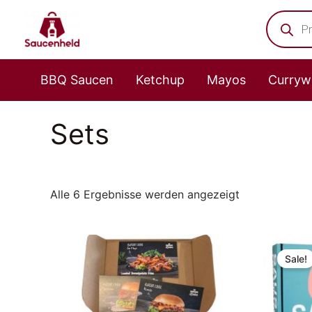
Nach
Zum
Product
Beliebtheit
search
Inhalt
sortiert
springen
BBQ Saucen
Ketchup
Mayos
Curryw
Sets
Alle 6 Ergebnisse werden angezeigt
Sale!