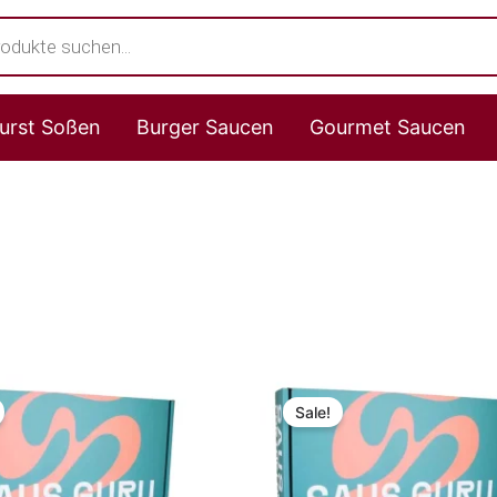
s
urst Soßen
Burger Saucen
Gourmet Saucen
Ursprünglicher
Aktueller
Ursprünglicher
Aktueller
Preis
Preis
Preis
Preis
Sale!
war:
ist:
war:
ist:
17,99 €
9,99 €.
17,99 €
9,99 €.