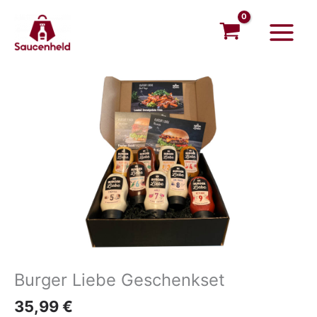
Zum
Main
Inhalt
Menu
springen
Burger Liebe Geschenkset
35,99
€