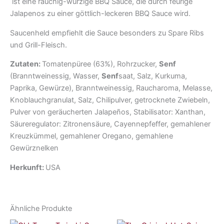
ist eine rauchig-würzige BBQ Sauce, die durch feurige
Jalapenos zu einer göttlich-leckeren BBQ Sauce wird.
Saucenheld empfiehlt die Sauce besonders zu Spare Ribs
und Grill-Fleisch.
Zutaten:
Tomatenpüree (63%), Rohrzucker,
Senf
(Branntweinessig, Wasser,
Senf
saat, Salz, Kurkuma,
Paprika, Gewürze), Branntweinessig, Raucharoma, Melasse,
Knoblauchgranulat, Salz, Chilipulver, getrocknete Zwiebeln,
Pulver von geräucherten Jalapeños, Stabilisator: Xanthan,
Säureregulator: Zitronensäure, Cayennepfeffer, gemahlener
Kreuzkümmel, gemahlener Oregano, gemahlene
Gewürznelken
Herkunft:
USA
Ähnliche Produkte