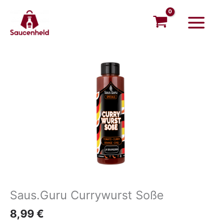
Zum
Main
Inhalt
Menu
springen
Saus.Guru Currywurst Soße
8,99
€