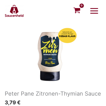
Thymian
Zum
Main
Sauce
Inhalt
Menu
Menge
springen
Peter
Pane
Zitronen-
Thymian
Sauce
Menge
Peter Pane Zitronen-Thymian Sauce
3,79
€