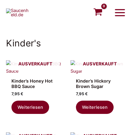
Zum
Main
Inhalt
Menu
springen
Kinder's
AUSVERKAUFT
AUSVERKAUFT
Kinder’s Honey Hot
Kinder’s Hickory
BBQ Sauce
Brown Sugar
7,95
€
7,95
€
Weiterlesen
Weiterlesen