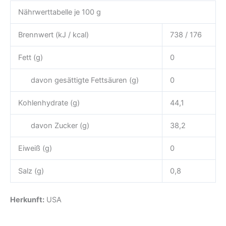
Nährwerttabelle je 100 g
Brennwert (kJ / kcal)
738 / 176
Fett (g)
0
davon gesättigte Fettsäuren (g)
0
Kohlenhydrate (g)
44,1
davon Zucker (g)
38,2
Eiweiß (g)
0
Salz (g)
0,8
Herkunft:
USA