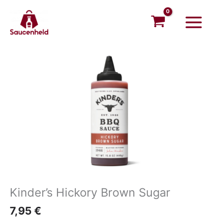
Zum
Main
Inhalt
Menu
springen
Kinder’s Hickory Brown Sugar
7,95
€