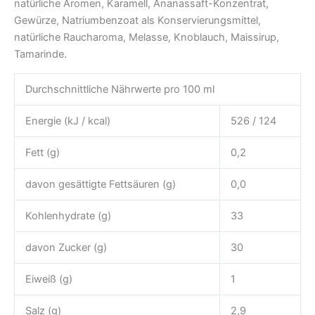
natürliche Aromen, Karamell, Ananassaft-Konzentrat,
Gewürze, Natriumbenzoat als Konservierungsmittel,
natürliche Raucharoma, Melasse, Knoblauch, Maissirup,
Tamarinde.
Durchschnittliche Nährwerte pro 100 ml
Energie (kJ / kcal)
526 / 124
Fett (g)
0,2
davon gesättigte Fettsäuren (g)
0,0
Kohlenhydrate (g)
33
davon Zucker (g)
30
Eiweiß (g)
1
Salz (g)
2,9