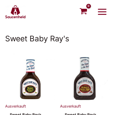
Zum
Main
Inhalt
Menu
springen
Sweet Baby Ray's
Ausverkauft
Ausverkauft
Sweet Baby Ray’s
Sweet Baby Ray’s