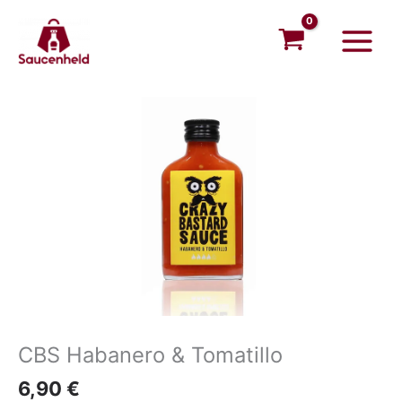
Tomatillo
Zum
Main
Menge
Inhalt
Menu
springen
CBS
Habanero
&
Tomatillo
Menge
CBS Habanero & Tomatillo
6,90
€