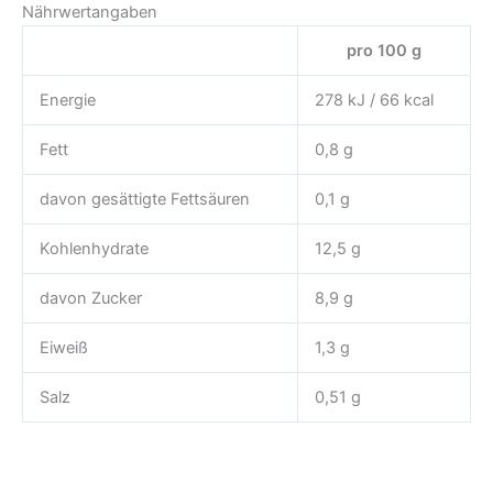
Nährwertangaben
pro 100 g
Energie
278 kJ / 66 kcal
Fett
0,8 g
davon gesättigte Fettsäuren
0,1 g
Kohlenhydrate
12,5 g
davon Zucker
8,9 g
Eiweiß
1,3 g
Salz
0,51 g