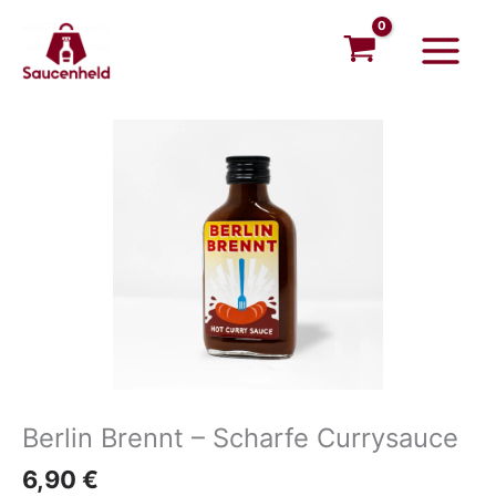
Zum
Main
Inhalt
Menu
springen
Berlin Brennt – Scharfe Currysauce
6,90
€