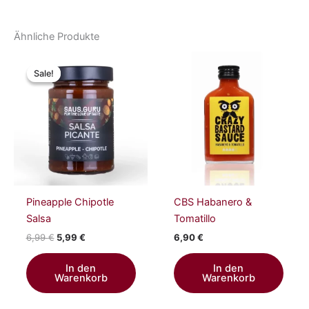
Ähnliche Produkte
Ursprünglicher
Aktueller
Preis
Preis
Sale!
Sale!
war:
ist:
6,99 €
5,99 €.
Pineapple Chipotle
CBS Habanero &
Salsa
Tomatillo
6,99
€
5,99
€
6,90
€
In den
In den
Warenkorb
Warenkorb