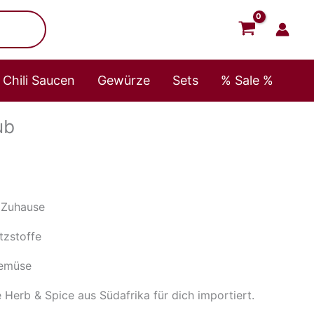
Chili Saucen
Gewürze
Sets
% Sale %
ub
n Zuhause
tzstoffe
lgemüse
erb & Spice aus Südafrika für dich importiert.