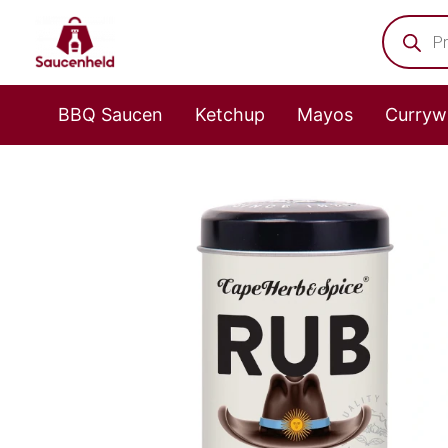
Zum
Product
search
Inhalt
springen
BBQ Saucen
Ketchup
Mayos
Curryw