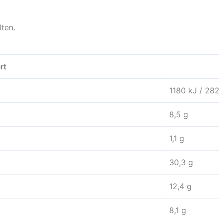
ten.
rt
1180 kJ / 282
8,5 g
1,1 g
30,3 g
12,4 g
8,1 g