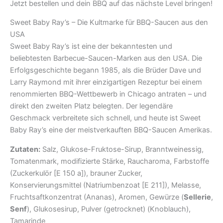
Jetzt bestellen und dein BBQ auf das nächste Level bringen!
Sweet Baby Ray’s – Die Kultmarke für BBQ-Saucen aus den
USA
Sweet Baby Ray’s ist eine der bekanntesten und
beliebtesten Barbecue-Saucen-Marken aus den USA. Die
Erfolgsgeschichte begann 1985, als die Brüder Dave und
Larry Raymond mit ihrer einzigartigen Rezeptur bei einem
renommierten BBQ-Wettbewerb in Chicago antraten – und
direkt den zweiten Platz belegten. Der legendäre
Geschmack verbreitete sich schnell, und heute ist Sweet
Baby Ray’s eine der meistverkauften BBQ-Saucen Amerikas.
Zutaten:
Salz, Glukose-Fruktose-Sirup, Branntweinessig,
Tomatenmark, modifizierte Stärke, Raucharoma, Farbstoffe
(Zuckerkulör [E 150 a]), brauner Zucker,
Konservierungsmittel (Natriumbenzoat [E 211]), Melasse,
Fruchtsaftkonzentrat (Ananas), Aromen, Gewürze (
Sellerie
,
Senf
), Glukosesirup, Pulver (getrocknet) (Knoblauch),
Tamarinde