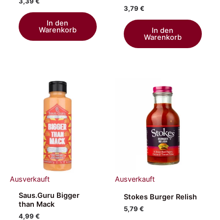
3,39
€
3,79
€
In den
Warenkorb
In den
Warenkorb
Ausverkauft
Ausverkauft
Saus.Guru Bigger
Stokes Burger Relish
than Mack
5,79
€
4,99
€