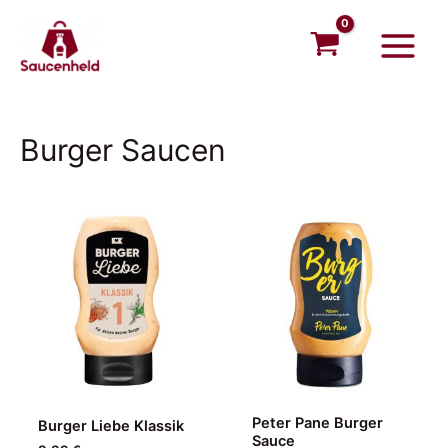
Zum
Main
Inhalt
Menu
springen
Burger Saucen
Peter Pane Burger
Burger Liebe Klassik
Sauce