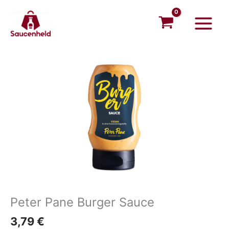
Sauce
Zum
Main
Menge
Inhalt
Menu
springen
Peter
Pane
Burger
Sauce
Menge
Peter Pane Burger Sauce
3,79
€