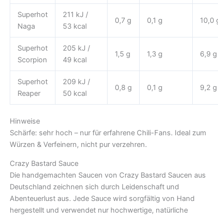
Superhot
211 kJ /
0,7 g
0,1 g
10,0 
Naga
53 kcal
Superhot
205 kJ /
1,5 g
1,3 g
6,9 g
Scorpion
49 kcal
Superhot
209 kJ /
0,8 g
0,1 g
9,2 g
Reaper
50 kcal
Hinweise
Schärfe: sehr hoch – nur für erfahrene Chili-Fans. Ideal zum
Würzen & Verfeinern, nicht pur verzehren.
Crazy Bastard Sauce
Die handgemachten Saucen von Crazy Bastard Saucen aus
Deutschland zeichnen sich durch Leidenschaft und
Abenteuerlust aus. Jede Sauce wird sorgfältig von Hand
hergestellt und verwendet nur hochwertige, natürliche