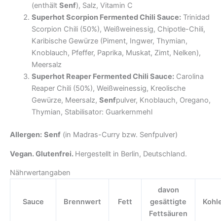
(enthält
Senf
), Salz, Vitamin C
Superhot Scorpion Fermented Chili Sauce:
Trinidad
Scorpion Chili (50%), Weißweinessig, Chipotle-Chili,
Karibische Gewürze (Piment, Ingwer, Thymian,
Knoblauch, Pfeffer, Paprika, Muskat, Zimt, Nelken),
Meersalz
Superhot Reaper Fermented Chili Sauce:
Carolina
Reaper Chili (50%), Weißweinessig, Kreolische
Gewürze, Meersalz,
Senf
pulver, Knoblauch, Oregano,
Thymian, Stabilisator: Guarkernmehl
Allergen:
Senf
(in Madras-Curry bzw. Senfpulver)
Vegan. Glutenfrei.
Hergestellt in Berlin, Deutschland.
Nährwertangaben
davon
Sauce
Brennwert
Fett
gesättigte
Kohl
Fettsäuren