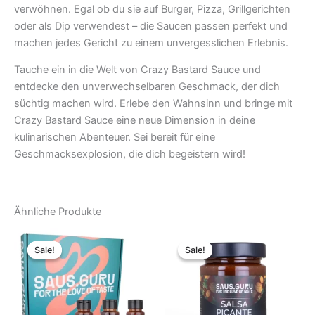
verwöhnen. Egal ob du sie auf Burger, Pizza, Grillgerichten
oder als Dip verwendest – die Saucen passen perfekt und
machen jedes Gericht zu einem unvergesslichen Erlebnis.
Tauche ein in die Welt von Crazy Bastard Sauce und
entdecke den unverwechselbaren Geschmack, der dich
süchtig machen wird. Erlebe den Wahnsinn und bringe mit
Crazy Bastard Sauce eine neue Dimension in deine
kulinarischen Abenteuer. Sei bereit für eine
Geschmacksexplosion, die dich begeistern wird!
Ähnliche Produkte
Ursprünglicher
Aktueller
Ursprünglicher
Aktueller
Preis
Preis
Preis
Preis
Sale!
Sale!
Sale!
Sale!
war:
ist:
war:
ist:
17,99 €
9,99 €.
6,99 €
5,99 €.