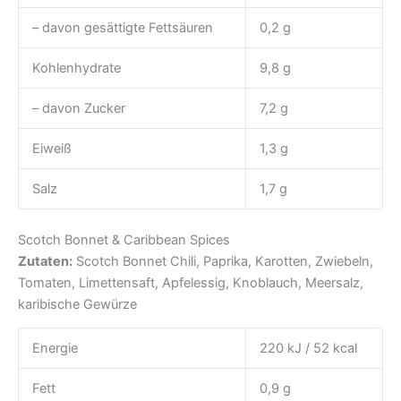
– davon gesättigte Fettsäuren
0,2 g
Kohlenhydrate
9,8 g
– davon Zucker
7,2 g
Eiweiß
1,3 g
Salz
1,7 g
Scotch Bonnet & Caribbean Spices
Zutaten:
Scotch Bonnet Chili, Paprika, Karotten, Zwiebeln,
Tomaten, Limettensaft, Apfelessig, Knoblauch, Meersalz,
karibische Gewürze
Energie
220 kJ / 52 kcal
Fett
0,9 g