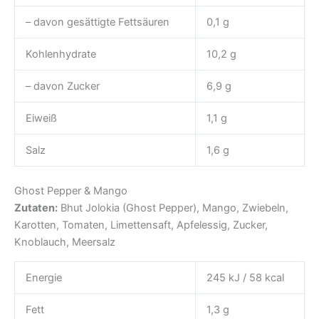
– davon gesättigte Fettsäuren
0,1 g
Kohlenhydrate
10,2 g
– davon Zucker
6,9 g
Eiweiß
1,1 g
Salz
1,6 g
Ghost Pepper & Mango
Zutaten:
Bhut Jolokia (Ghost Pepper), Mango, Zwiebeln,
Karotten, Tomaten, Limettensaft, Apfelessig, Zucker,
Knoblauch, Meersalz
Energie
245 kJ / 58 kcal
Fett
1,3 g