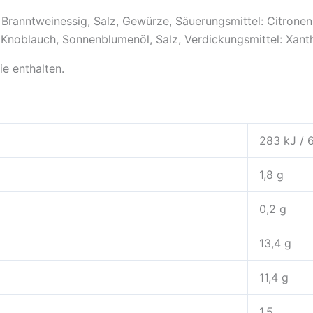
anntweinessig, Salz, Gewürze, Säuerungsmittel: Citronens
 Knoblauch, Sonnenblumenöl, Salz, Verdickungsmittel: Xanth
ie enthalten.
283 kJ / 
1,8 g
0,2 g
13,4 g
11,4 g
1,5