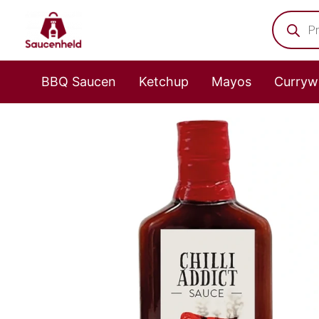
Zum
Product
search
Inhalt
springen
BBQ Saucen
Ketchup
Mayos
Curryw