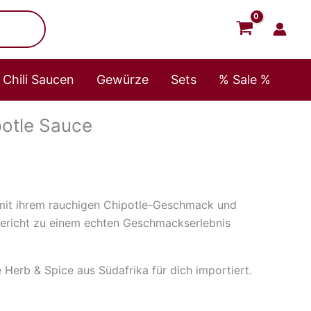
Chipotle
Sauce
Menge
Chili Saucen
Gewürze
Sets
% Sale %
potle Sauce
mit ihrem rauchigen Chipotle-Geschmack und
Gericht zu einem echten Geschmackserlebnis
erb & Spice aus Südafrika für dich importiert.