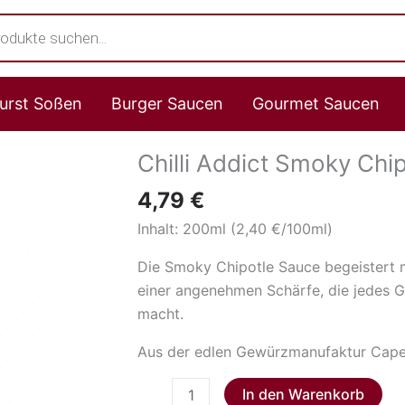
s
urst Soßen
Burger Saucen
Gourmet Saucen
Chilli Addict Smoky Chi
Chilli
Addict
4,79
€
Smoky
Inhalt: 200ml (2,40 €/100ml)
Chipotle
Sauce
Die Smoky Chipotle Sauce begeistert 
Menge
einer angenehmen Schärfe, die jedes 
macht.
Aus der edlen Gewürzmanufaktur Cape H
In den Warenkorb