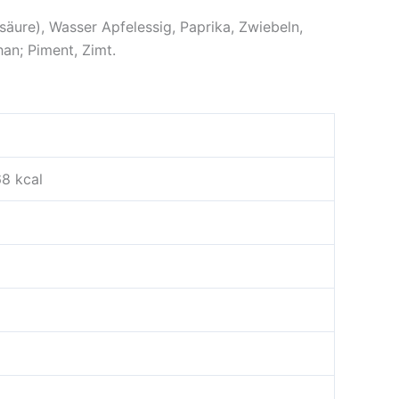
äure), Wasser Apfelessig, Paprika, Zwiebeln,
an; Piment, Zimt.
68 kcal