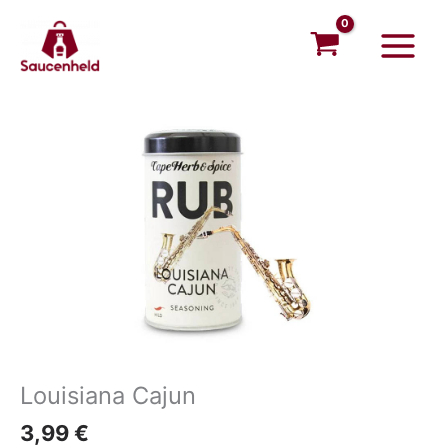
Zum
Main
Inhalt
Menu
springen
Louisiana Cajun
3,99
€