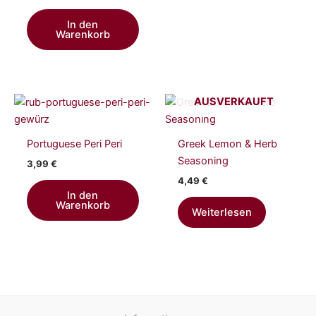
In den
Warenkorb
AUSVERKAUFT
Portuguese Peri Peri
Greek Lemon & Herb
Seasoning
3,99
€
4,49
€
In den
Warenkorb
Weiterlesen