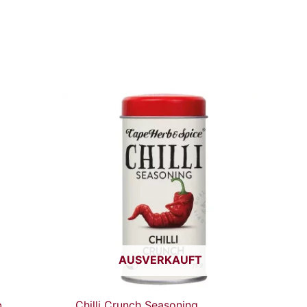
AUSVERKAUFT
b
Chilli Crunch Seasoning