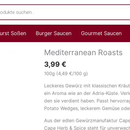
s
urst Soßen
Burger Saucen
Gourmet Saucen
Mediterranean Roasts
Mediterranean
Roasts
3,99
€
Menge
100g (4,49 €/100 g)
Leckeres Gewürz mit klassischen Kräut
ein Aroma wie an der Adria-Küste. Ver
den sie verdient haben. Passt hervorra
Potato Wedges, leckerem Gemüse oder 
Aus der edlen Gewürzmanufaktur Cape H
Cape Herb & Spice steht für unverwech