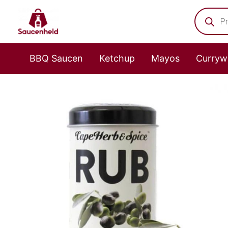
Zum
Product
search
Inhalt
springen
BBQ Saucen
Ketchup
Mayos
Curryw